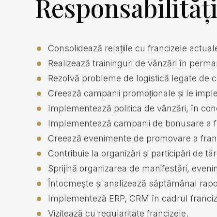
Responsabilităț
Consolidează relațiile cu francizele actual
Realizează traininguri de vânzări în perm
Rezolvă probleme de logistică legate de com
Creează campanii promoționale și le im
Implementează politica de vânzări, în con
Implementează campanii de bonusare a fr
Creează evenimente de promovare a franciz
Contribuie la organizări și participări de târg
Sprijină organizarea de manifestări, eveni
Întocmește și analizează săptămânal rapoart
Implementeză ERP, CRM în cadrul franciz
Vizitează cu regularitate francizele.