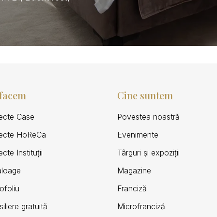
 facem
Cine suntem
iecte Case
Povestea noastră
iecte HoReCa
Evenimente
ecte Instituții
Târguri și expoziții
aloage
Magazine
ofoliu
Franciză
iliere gratuită
Microfranciză