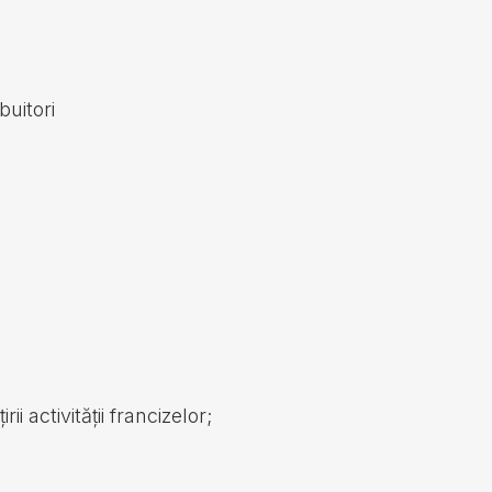
buitori
;
activității francizelor;