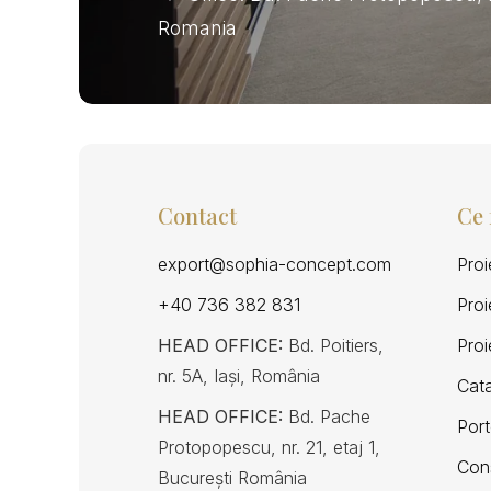
Romania
Contact
Ce
export@sophia-concept.com
Pro
+40 736 382 831
Pro
HEAD OFFICE:
Bd. Poitiers,
Proi
nr. 5A, Iași, România
Cat
HEAD OFFICE:
Bd. Pache
Port
Protopopescu, nr. 21, etaj 1,
Cons
București România