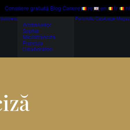
Consiliere gratuită
Blog
Cariere
ro
en
fr
n
i business
Portofoliu
Cataloage
Magaz
Ambasador
Sophia
Microfranciza
Franciza
Colaboratori
c
i
z
ă