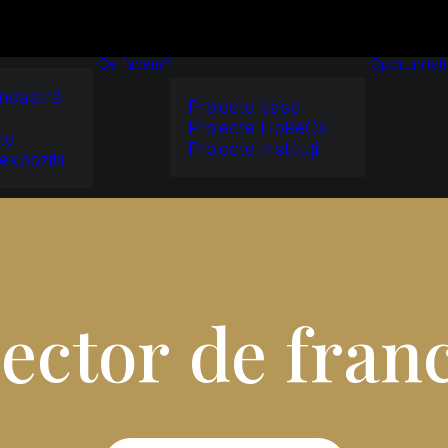
Ce facem?
Oportunitat
noastră
Proiecte case
Proiecte HoReCa
te
Proiecte instituții
expozitii
r
e
c
t
o
r
d
e
f
r
a
n