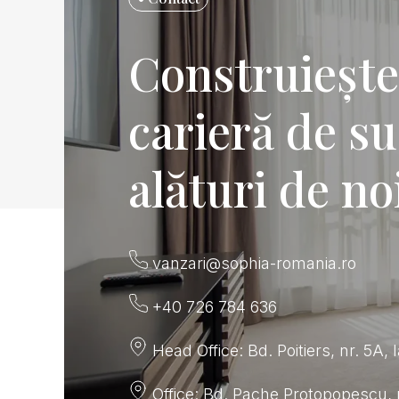
Construiește
carieră de s
alături de no
vanzari@sophia-romania.ro
+40 726 784 636
Head Office: Bd. Poitiers, nr. 5A, 
Office: Bd. Pache Protopopescu, n