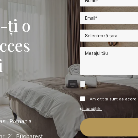
-ți o
ucces
i
Am citit și sunt de acor
și condițiile
.
Iasi, Romania
r. 21, Bucharest,