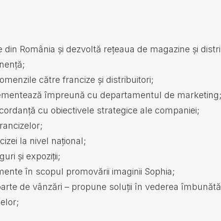
i
e din România și dezvoltă rețeaua de magazine și distri
anență;
enzile către francize și distribuitori;
plementează împreună cu departamentul de marketing
cordanță cu obiectivele strategice ale companiei;
ancizelor;
ei la nivel național;
uri și expoziții;
mente în scopul promovării imaginii Sophia;
e de vânzări – propune soluții în vederea îmbunătățirii 
elor;