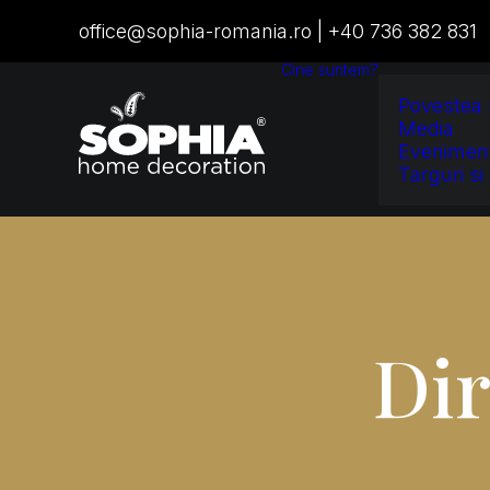
office@sophia-romania.ro
|
+40 736 382 831
Cine suntem?
Povestea 
Media
Evenimen
Targuri si 
D
i