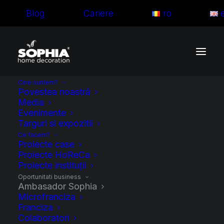
Blog
Cariere
ro
Cine suntem?
Povestea noastră
Media
Evenimente
Targuri si expozitii
Ce facem?
Proiecte case
Proiecte HoReCa
Proiecte instituții
Oportunitati business
Ambasador Sophia
Microfranciza
Devino Brand
Franciza
Colaboratori