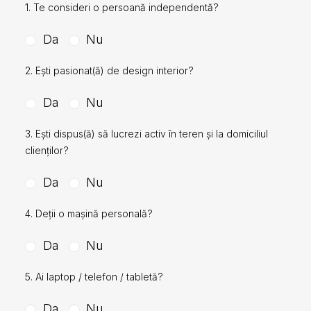
1. Te consideri o persoană independentă?
Da
Nu
2. Ești pasionat(ă) de design interior?
Da
Nu
3. Ești dispus(ă) să lucrezi activ în teren și la domiciliul
clienților?
Da
Nu
4. Deții o mașină personală?
Da
Nu
5. Ai laptop / telefon / tabletă?
Da
Nu