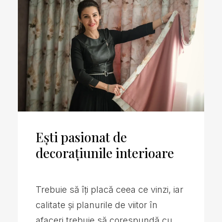
Ai disponibilitate și
plăcere pentru a te
implica în managementul
francizei tale
Cei mai de succes francizați Sophia
sunt cei care își gestionează singuri