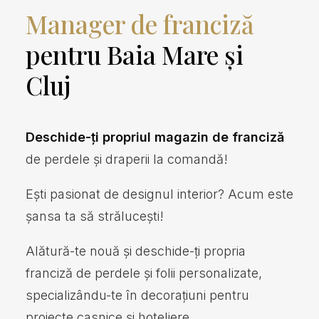
Manager de franciză
Through participation in trade
pentru Baia Mare și
shows and invaluable experience
Cluj
gained in the UK from 2010 to
2013, we’ve successfully
Deschide-ți propriul magazin de franciză
elevated the Sophia brand’s
de perdele și draperii la comandă!
profile on a global scale. This
Ești pasionat de designul interior? Acum este
șansa ta să strălucești!
exposure has enabled us to
refine and adapt our business
Alătură-te nouă și deschide-ți propria
franciză de perdele și folii personalizate,
model, offering you a lucrative
specializându-te în decorațiuni pentru
opportunity in the field of interior
proiecte casnice și hoteliere.