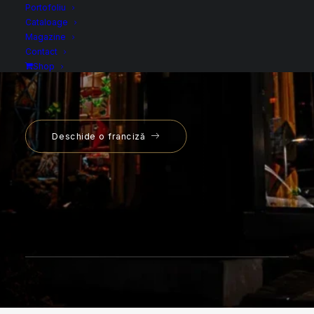
pentru pasionații de
Portofoliu
Cataloage
design interior
Magazine
Contact
Shop
Deschide o franciză