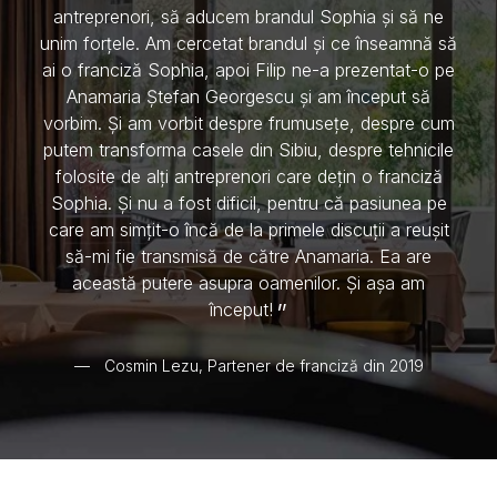
antreprenori, să aducem brandul Sophia și să ne
unim forțele. Am cercetat brandul și ce înseamnă să
ai o franciză Sophia, apoi Filip ne-a prezentat-o pe
Anamaria Ștefan Georgescu și am început să
vorbim. Și am vorbit despre frumusețe, despre cum
putem transforma casele din Sibiu, despre tehnicile
folosite de alți antreprenori care dețin o franciză
Sophia. Și nu a fost dificil, pentru că pasiunea pe
care am simțit-o încă de la primele discuții a reușit
să-mi fie transmisă de către Anamaria. Ea are
această putere asupra oamenilor. Și așa am
început!
Cosmin Lezu, Partener de franciză din 2019