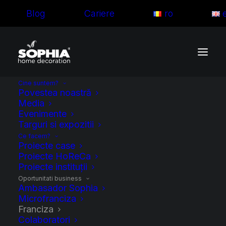
Blog
Cariere
ro
Cine suntem?
Povestea noastră
Media
Evenimente
Targuri si expozitii
Ce facem?
Proiecte case
Proiecte HoReCa
Proiecte instituții
Oportunitati business
Oportunități de
Ambasador Sophia
Microfranciza
afaceri în franciză
Franciza
Colaboratori