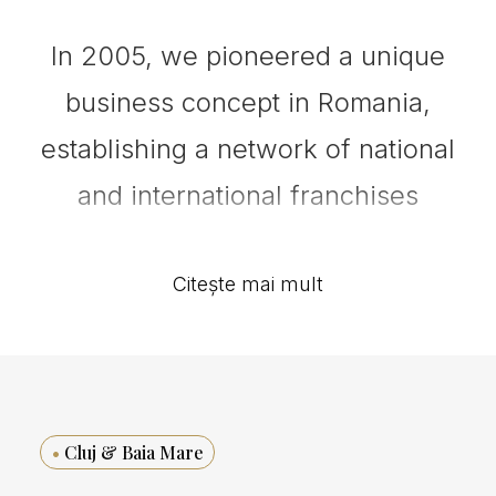
In 2005, we pioneered a unique
business concept in Romania,
establishing a network of national
and international franchises
specializing in bespoke interior
decoration. Our focus on luxury
Citește mai mult
curtains and sheers, coupled with
personalized home deco design
advice, set us apart in the
•
Cluj & Baia Mare
industry.