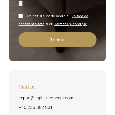
Am citit și sunt de acord cu
Politica de
confidențialitate
și cu
Termenii și condițiile
.
Contact
export@sophia-concept.com
+40 736 382 831