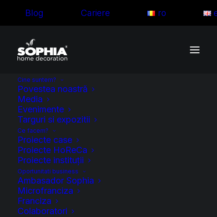
Blog
Cariere
ro
Cine suntem?
Povestea noastră
Media
Evenimente
Targuri si expozitii
Ce facem?
Proiecte case
Proiecte HoReCa
Proiecte instituții
Oportunitati business
Ambasador Sophia
Construiește-ți o
Microfranciza
Franciza
carieră de succes
Colaboratori