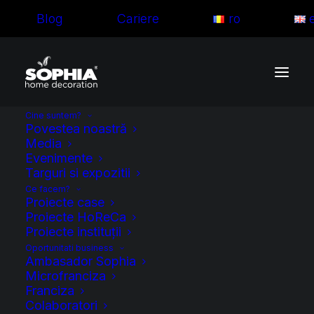
Blog
Cariere
ro
Cine suntem?
Povestea noastră
Media
Evenimente
Targuri si expozitii
In
Proiecte Horeca
•
21.05.2024
Ce facem?
Proiecte case
Sophia Roman a
Proiecte HoReCa
Proiecte instituții
Decorat Hanul
Oportunitati business
Ambasador Sophia
Pădurarilor cu Perdele
Microfranciza
Franciza
și Draperii pe
Colaboratori