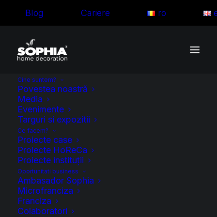
Blog
Cariere
ro
Cine suntem?
Povestea noastră
Media
Evenimente
Targuri si expozitii
Descoperă arta
Ce facem?
Proiecte case
perdelelor și
Proiecte HoReCa
Proiecte instituții
draperiilor pe
Oportunitati business
Ambasador Sophia
Microfranciza
comandă
Franciza
Colaboratori