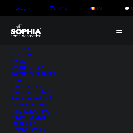
Blog
Cariere
ro
Cine suntem?
Povestea noastră
Media
Evenimente
Targuri si expozitii
Descoperă arta
Ce facem?
Proiecte case
perdelelor și
Proiecte HoReCa
Proiecte instituții
draperiilor pe
Oportunitati business
Ambasador Sophia
Microfranciza
comandă
Franciza
Colaboratori